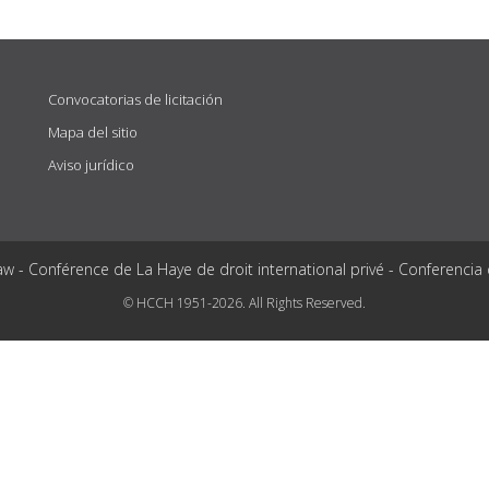
Convocatorias de licitación
Mapa del sitio
Aviso jurídico
aw - Conférence de La Haye de droit international privé - Conferencia
© HCCH 1951-2026. All Rights Reserved.