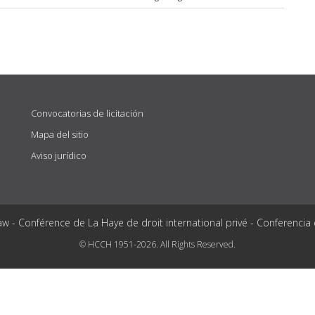
Convocatorias de licitación
Mapa del sitio
Aviso jurídico
aw - Conférence de La Haye de droit international privé - Conferencia
© HCCH 1951-2026. All Rights Reserved.