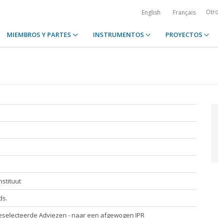
Otr
English
Français
MIEMBROS Y PARTES
INSTRUMENTOS
PROYECTOS
nstituut
ds.
eselecteerde Adviezen - naar een afgewogen IPR