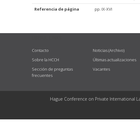
Referencia de página
pp. IX-XVI
USEFUL LINKS
Contacto
Noticias (Archivo)
Sobre la HCCH
Últimas actualizaciones
Sección de preguntas
Vacantes
frecuentes
Hague Conference on Private International L