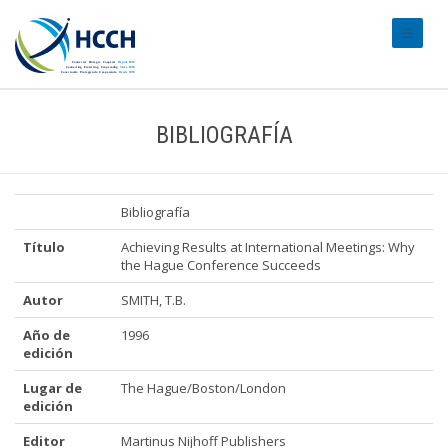
#transl
BIBLIOGRAFÍA
Bibliografía
Título
Achieving Results at International Meetings: Why
the Hague Conference Succeeds
Autor
SMITH, T.B.
Año de
1996
edición
Lugar de
The Hague/Boston/London
edición
Editor
Martinus Nijhoff Publishers