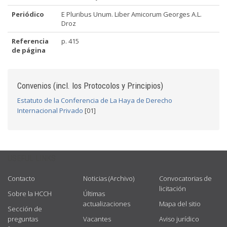
Periódico
E Pluribus Unum. Liber Amicorum Georges A.L.
Droz
Referencia
p. 415
de página
Convenios (incl. los Protocolos y Principios)
Estatuto de la Conferencia de La Haya de Derecho
Internacional Privado
[01]
USEFUL LINKS
Contacto
Noticias (Archivo)
Convocatorias de
licitación
Sobre la HCCH
Últimas
actualizaciones
Mapa del sitio
Sección de
preguntas
Vacantes
Aviso jurídico