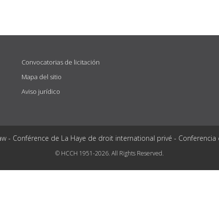
Convocatorias de licitación
Mapa del sitio
Aviso jurídico
aw - Conférence de La Haye de droit international privé - Conferencia
© HCCH 1951-2026. All Rights Reserved.