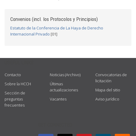
Convenios (incl. los Protocolos y Principios)
Estatuto de la Conferencia de La Haya de Derecho
Internacional Privado
[01]
USEFUL LINKS
Contacto
Noticias (Archivo)
Convocatorias de
licitación
Sobre la HCCH
Últimas
actualizaciones
Mapa del sitio
Sección de
preguntas
Vacantes
Aviso jurídico
frecuentes
GET CONNECTED