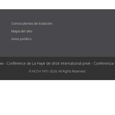
Convocatorias de licitación
Mapa del sitio
Aviso jurídico
aw - Conférence de La Haye de droit international privé - Conferencia
© HCCH 1951-2026. All Rights Reserved.