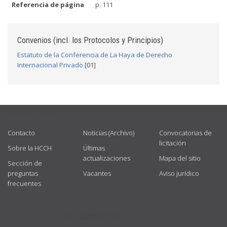
Referencia de página
p. 111
Convenios (incl. los Protocolos y Principios)
Estatuto de la Conferencia de La Haya de Derecho
Internacional Privado
[01]
USEFUL LINKS
Contacto
Noticias (Archivo)
Convocatorias de
licitación
Sobre la HCCH
Últimas
actualizaciones
Mapa del sitio
Sección de
preguntas
Vacantes
Aviso jurídico
frecuentes
GET CONNECTED