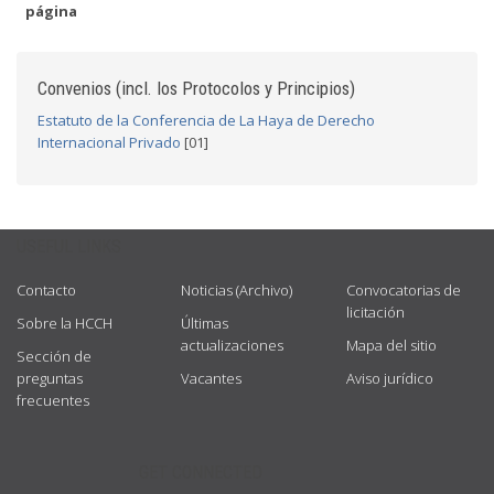
página
Convenios (incl. los Protocolos y Principios)
Estatuto de la Conferencia de La Haya de Derecho
Internacional Privado
[01]
USEFUL LINKS
Contacto
Noticias (Archivo)
Convocatorias de
licitación
Sobre la HCCH
Últimas
actualizaciones
Mapa del sitio
Sección de
preguntas
Vacantes
Aviso jurídico
frecuentes
GET CONNECTED