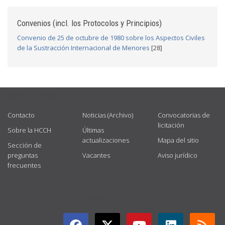
Convenios (incl. los Protocolos y Principios)
Convenio de 25 de octubre de 1980 sobre los Aspectos Civiles
de la Sustracción Internacional de Menores
[28]
USEFUL LINKS
Contacto
Noticias (Archivo)
Convocatorias de
licitación
Sobre la HCCH
Últimas
actualizaciones
Mapa del sitio
Sección de
preguntas
Vacantes
Aviso jurídico
frecuentes
GET CONNECTED