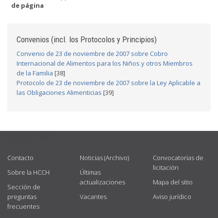
de página
Convenios (incl. los Protocolos y Principios)
Convenio de 23 de noviembre de 2007 sobre Cobro
Internacional de Alimentos para los Niños y otros Miembros
de la Familia
[38]
Protocolo de 23 de noviembre de 2007 sobre la Ley Aplicable a
las Obligaciones Alimenticias
[39]
USEFUL LINKS
Contacto
Noticias (Archivo)
Convocatorias de
licitación
Sobre la HCCH
Últimas
actualizaciones
Mapa del sitio
Sección de
preguntas
Vacantes
Aviso jurídico
frecuentes