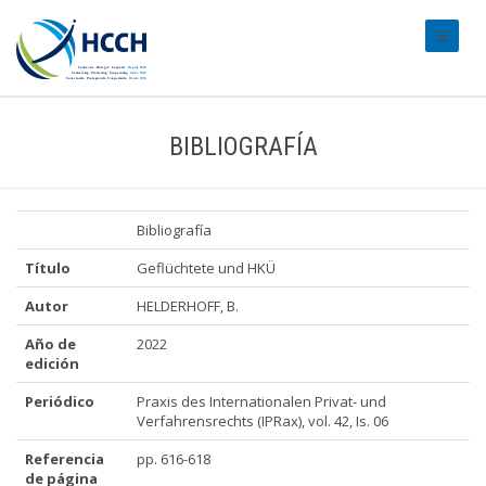
#transl
BIBLIOGRAFÍA
Bibliografía
Título
Geflüchtete und HKÜ
Autor
HELDERHOFF, B.
Año de
2022
edición
Periódico
Praxis des Internationalen Privat- und
Verfahrensrechts (IPRax), vol. 42, Is. 06
Referencia
pp. 616-618
de página