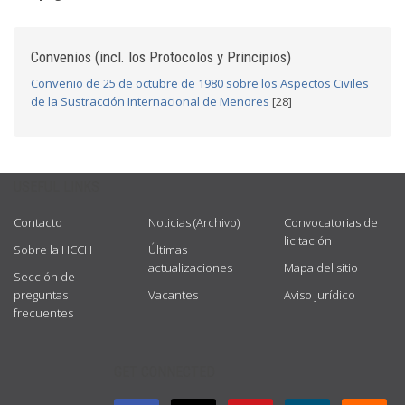
Convenios (incl. los Protocolos y Principios)
Convenio de 25 de octubre de 1980 sobre los Aspectos Civiles
de la Sustracción Internacional de Menores
[28]
USEFUL LINKS
Contacto
Noticias (Archivo)
Convocatorias de
licitación
Sobre la HCCH
Últimas
actualizaciones
Mapa del sitio
Sección de
preguntas
Vacantes
Aviso jurídico
frecuentes
GET CONNECTED