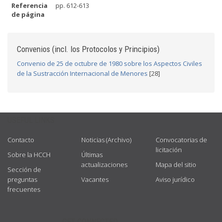
Referencia
pp. 612-613
de página
Convenios (incl. los Protocolos y Principios)
Convenio de 25 de octubre de 1980 sobre los Aspectos Civiles
de la Sustracción Internacional de Menores
[28]
USEFUL LINKS
Contacto
Noticias (Archivo)
Convocatorias de
licitación
Sobre la HCCH
Últimas
actualizaciones
Mapa del sitio
Sección de
preguntas
Vacantes
Aviso jurídico
frecuentes
GET CONNECTED