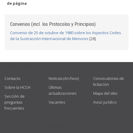
de página
Convenios (incl. los Protocolos y Principios)
Convenio de 25 de octubre de 1980 sobre los Aspectos Civiles
de la Sustracción Internacional de Menores
[28]
USEFUL LINKS
Contacto
Noticias (Archivo)
Convocatorias de
licitación
Sobre la HCCH
Últimas
actualizaciones
Mapa del sitio
Sección de
preguntas
Vacantes
Aviso jurídico
frecuentes
GET CONNECTED