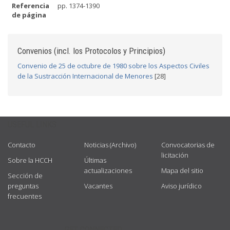
Referencia
pp. 1374-1390
de página
Convenios (incl. los Protocolos y Principios)
Convenio de 25 de octubre de 1980 sobre los Aspectos Civiles
de la Sustracción Internacional de Menores
[28]
USEFUL LINKS
Contacto
Noticias (Archivo)
Convocatorias de
licitación
Sobre la HCCH
Últimas
actualizaciones
Mapa del sitio
Sección de
preguntas
Vacantes
Aviso jurídico
frecuentes
GET CONNECTED