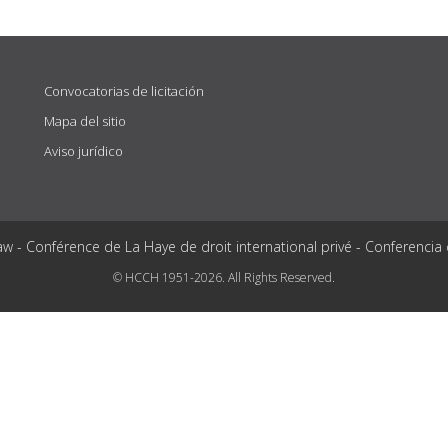
Convocatorias de licitación
Mapa del sitio
Aviso jurídico
aw - Conférence de La Haye de droit international privé - Conferencia
© HCCH 1951-2026. All Rights Reserved.