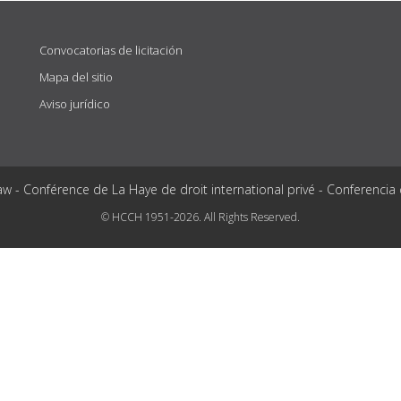
Convocatorias de licitación
Mapa del sitio
Aviso jurídico
aw - Conférence de La Haye de droit international privé - Conferencia
© HCCH 1951-2026. All Rights Reserved.