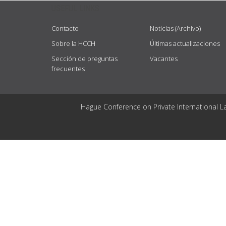
USEFUL LINKS
Contacto
Noticias (Archivo)
Sobre la HCCH
Últimas actualizaciones
Sección de preguntas
Vacantes
frecuentes
Hague Conference on Private International L