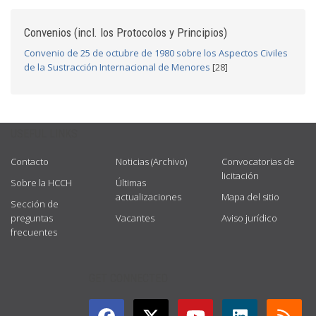
Convenios (incl. los Protocolos y Principios)
Convenio de 25 de octubre de 1980 sobre los Aspectos Civiles
de la Sustracción Internacional de Menores
[28]
USEFUL LINKS
Contacto
Noticias (Archivo)
Convocatorias de
licitación
Sobre la HCCH
Últimas
actualizaciones
Mapa del sitio
Sección de
preguntas
Vacantes
Aviso jurídico
frecuentes
GET CONNECTED