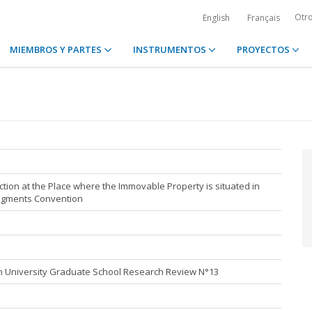
Otr
English
Français
MIEMBROS Y PARTES
INSTRUMENTOS
PROYECTOS
diction at the Place where the Immovable Property is situated in
dgments Convention
 University Graduate School Research Review N°13