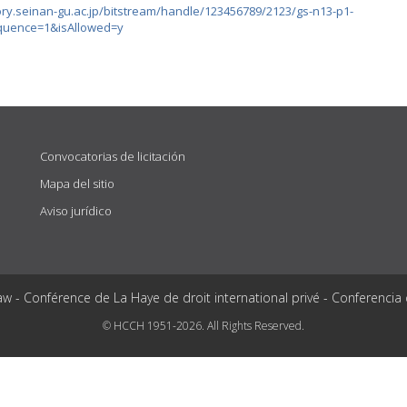
tory.seinan-gu.ac.jp/bitstream/handle/123456789/2123/gs-n13-p1-
equence=1&isAllowed=y
Convocatorias de licitación
Mapa del sitio
Aviso jurídico
aw - Conférence de La Haye de droit international privé - Conferencia
© HCCH 1951-2026. All Rights Reserved.