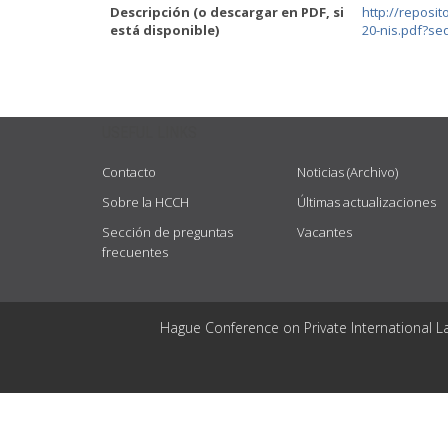
Descripción (o descargar en PDF, si
http://reposi
está disponible)
20-nis.pdf?s
USEFUL LINKS
Contacto
Noticias (Archivo)
Sobre la HCCH
Últimas actualizaciones
Sección de preguntas
Vacantes
frecuentes
Hague Conference on Private International L