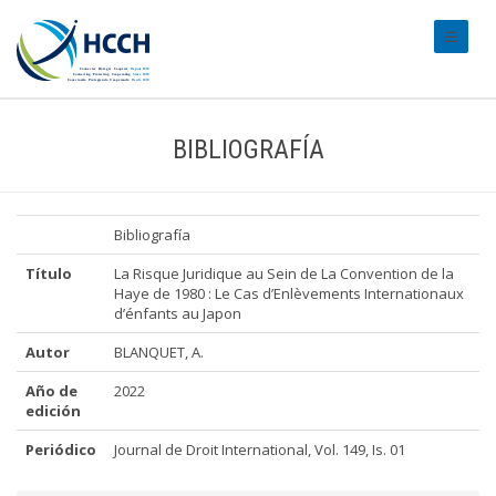
#transl
BIBLIOGRAFÍA
Bibliografía
Título
La Risque Juridique au Sein de La Convention de la
Haye de 1980 : Le Cas d’Enlèvements Internationaux
d’énfants au Japon
Autor
BLANQUET, A.
Año de
2022
edición
Periódico
Journal de Droit International, Vol. 149, Is. 01