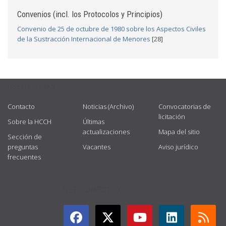
Convenios (incl. los Protocolos y Principios)
Convenio de 25 de octubre de 1980 sobre los Aspectos Civiles
de la Sustracción Internacional de Menores
[28]
USEFUL LINKS
Contacto
Noticias (Archivo)
Convocatorias de
licitación
Sobre la HCCH
Últimas
actualizaciones
Mapa del sitio
Sección de
preguntas
Vacantes
Aviso jurídico
frecuentes
GET CONNECTED