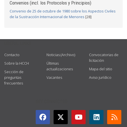
Convenios (incl. los Protocolos y Principios)
Convenio de 25 de octubre de 1980 sobre los Aspectos Civiles
de la Sustracción Internacional de Menores
[28]
USEFUL LINKS
Contacto
Noticias (Archivo)
Convocatorias de
licitación
Sobre la HCCH
Últimas
actualizaciones
Mapa del sitio
Sección de
preguntas
Vacantes
Aviso jurídico
frecuentes
GET CONNECTED