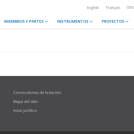
Otr
English
Français
MIEMBROS Y PARTES
INSTRUMENTOS
PROYECTOS
Convocatorias de licitación
Mapa del sitio
Aviso jurídico