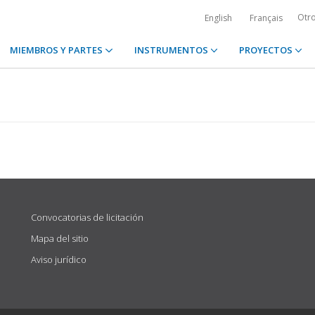
Otr
English
Français
MIEMBROS Y PARTES
INSTRUMENTOS
PROYECTOS
Convocatorias de licitación
Mapa del sitio
Aviso jurídico