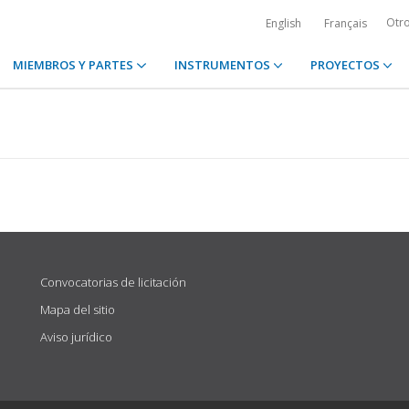
Otr
English
Français
MIEMBROS Y PARTES
INSTRUMENTOS
PROYECTOS
Convocatorias de licitación
Mapa del sitio
Aviso jurídico