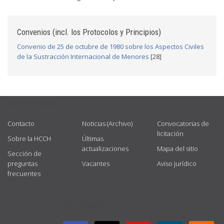
Convenios (incl. los Protocolos y Principios)
Convenio de 25 de octubre de 1980 sobre los Aspectos Civiles
de la Sustracción Internacional de Menores
[28]
USEFUL LINKS
Contacto
Noticias (Archivo)
Convocatorias de
licitación
Sobre la HCCH
Últimas
actualizaciones
Mapa del sitio
Sección de
preguntas
Vacantes
Aviso jurídico
frecuentes
GET CONNECTED