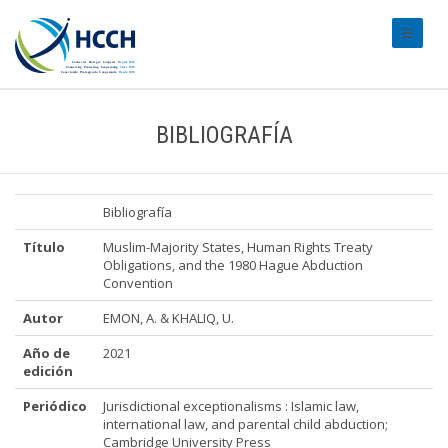
#transl
BIBLIOGRAFÍA
Bibliografía
Título
Muslim-Majority States, Human Rights Treaty
Obligations, and the 1980 Hague Abduction
Convention
Autor
EMON, A. & KHALIQ, U.
Año de
2021
edición
Periódico
Jurisdictional exceptionalisms : Islamic law,
international law, and parental child abduction;
Cambridge University Press