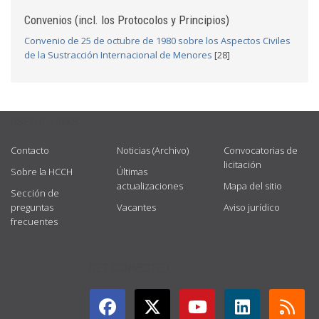
Convenios (incl. los Protocolos y Principios)
Convenio de 25 de octubre de 1980 sobre los Aspectos Civiles
de la Sustracción Internacional de Menores
[28]
USEFUL LINKS
Contacto
Noticias (Archivo)
Convocatorias de
licitación
Sobre la HCCH
Últimas
actualizaciones
Mapa del sitio
Sección de
preguntas
Vacantes
Aviso jurídico
frecuentes
GET CONNECTED