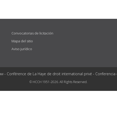
Convocatorias de licitación
Mapa del sitio
Aviso jurídico
aw - Conférence de La Haye de droit international privé - Conferencia
© HCCH 1951-2026. All Rights Reserved.