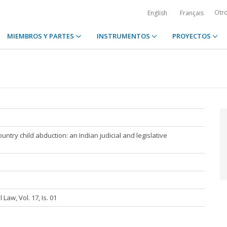
Otr
English
Français
MIEMBROS Y PARTES
INSTRUMENTOS
PROYECTOS
untry child abduction: an Indian judicial and legislative
 Law, Vol. 17, Is. 01