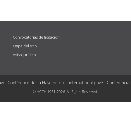
Convocatorias de licitación
Mapa del sitio
Aviso jurídico
aw - Conférence de La Haye de droit international privé - Conferencia
© HCCH 1951-2026. All Rights Reserved.