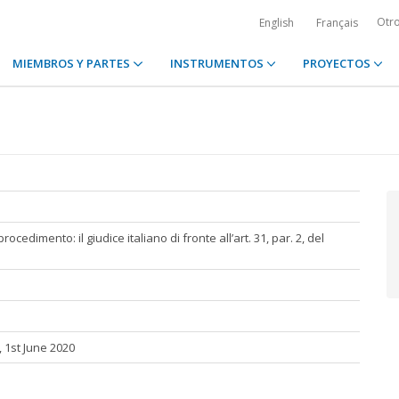
Otr
English
Français
MIEMBROS Y PARTES
INSTRUMENTOS
PROYECTOS
edimento: il giudice italiano di fronte all’art. 31, par. 2, del
, 1st June 2020