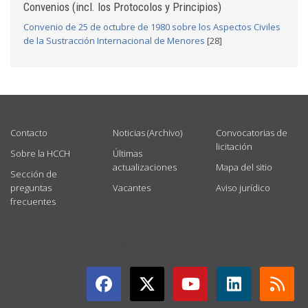
Convenios (incl. los Protocolos y Principios)
Convenio de 25 de octubre de 1980 sobre los Aspectos Civiles
de la Sustracción Internacional de Menores
[28]
USEFUL LINKS
Contacto
Noticias (Archivo)
Convocatorias de
licitación
Sobre la HCCH
Últimas
actualizaciones
Mapa del sitio
Sección de
preguntas
Vacantes
Aviso jurídico
frecuentes
GET CONNECTED