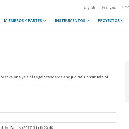
Otr
English
Français
MIEMBROS Y PARTES
INSTRUMENTOS
PROYECTOS
lorative Analysis of Legal Standards and Judicial Construal’s of
d the Family (2017) 31 (1): 20-40