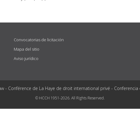
Convocatorias de licitación
Mapa del sitio
Aviso jurídico
aw - Conférence de La Haye de droit international privé - Conferencia
© HCCH 1951-2026. All Rights Reserved.