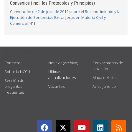
Convenios (incl. los Protocolos y Principios)
Convención de 2 de julio de 2019 sobre el Reconocimiento y la
Ejecución de Sentencias Extranjeras en Materia Civil y
Comercial
[41]
USEFUL LINKS
Contacto
Noticias (Archivo)
Convocatorias de
licitación
Sobre la HCCH
Últimas
actualizaciones
Mapa del sitio
Sección de
preguntas
Vacantes
Aviso jurídico
frecuentes
GET CONNECTED