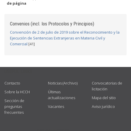
de página
Convenios (incl. los Protocolos y Principios)
Convención de 2 de julio de 2019 sobre el Reconocimiento y la
Ejecución de Sentencias Extranjeras en Materia Civil y
Comercial
[41]
USEFUL LINKS
Contacto
Noticias (Archivo)
Convocatorias de
licitación
Sobre la HCCH
Últimas
actualizaciones
Mapa del sitio
Sección de
preguntas
Vacantes
Aviso jurídico
frecuentes