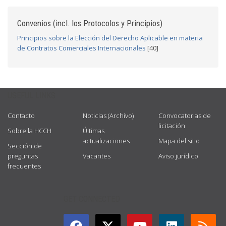
Convenios (incl. los Protocolos y Principios)
Principios sobre la Elección del Derecho Aplicable en materia
de Contratos Comerciales Internacionales
[40]
USEFUL LINKS
Contacto
Noticias (Archivo)
Convocatorias de
licitación
Sobre la HCCH
Últimas
actualizaciones
Mapa del sitio
Sección de
preguntas
Vacantes
Aviso jurídico
frecuentes
GET CONNECTED