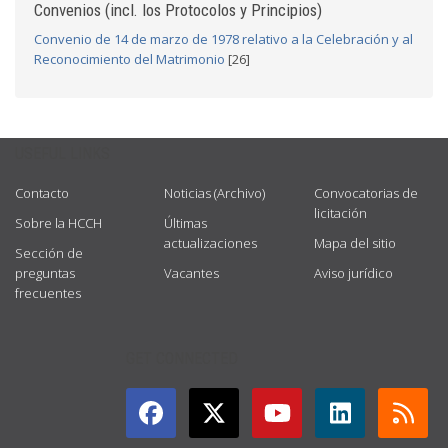
Convenios (incl. los Protocolos y Principios)
Convenio de 14 de marzo de 1978 relativo a la Celebración y al
Reconocimiento del Matrimonio
[26]
USEFUL LINKS
Contacto
Noticias (Archivo)
Convocatorias de
licitación
Sobre la HCCH
Últimas
actualizaciones
Mapa del sitio
Sección de
preguntas
Vacantes
Aviso jurídico
frecuentes
GET CONNECTED