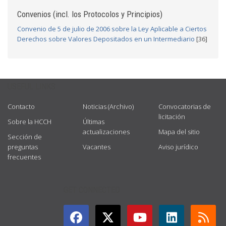
Convenios (incl. los Protocolos y Principios)
Convenio de 5 de julio de 2006 sobre la Ley Aplicable a Ciertos
Derechos sobre Valores Depositados en un Intermediario
[36]
USEFUL LINKS
Contacto
Noticias (Archivo)
Convocatorias de
licitación
Sobre la HCCH
Últimas
actualizaciones
Mapa del sitio
Sección de
preguntas
Vacantes
Aviso jurídico
frecuentes
GET CONNECTED