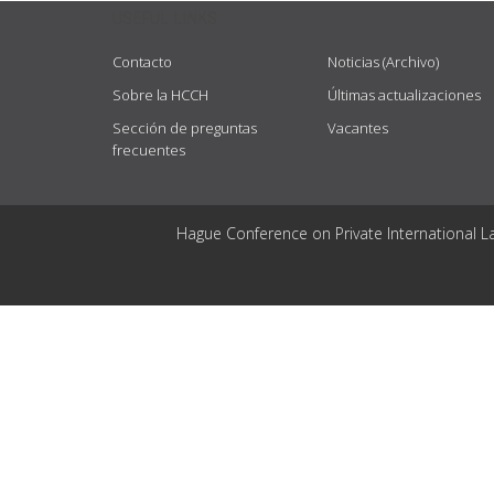
USEFUL LINKS
Contacto
Noticias (Archivo)
Sobre la HCCH
Últimas actualizaciones
Sección de preguntas
Vacantes
frecuentes
Hague Conference on Private International L