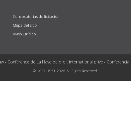
Convocatorias de licitación
Mapa del sitio
Aviso jurídico
aw - Conférence de La Haye de droit international privé - Conferencia
© HCCH 1951-2026. All Rights Reserved.