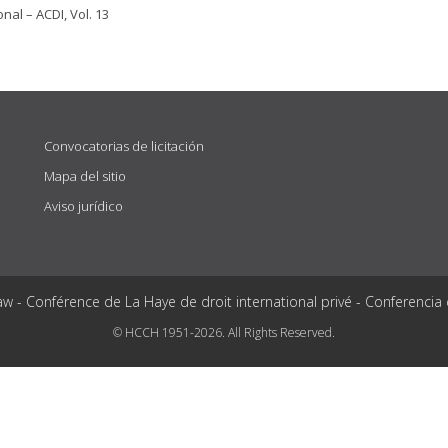
al – ACDI, Vol. 13
Convocatorias de licitación
Mapa del sitio
Aviso jurídico
aw - Conférence de La Haye de droit international privé - Conferencia
© HCCH 1951-2026. All Rights Reserved.