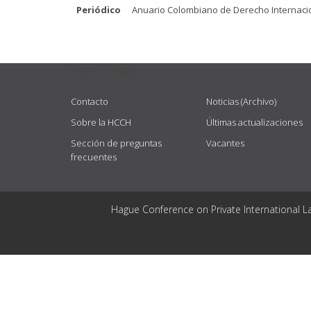
Periódico
Anuario Colombiano de Derecho Internacion
USEFUL LINKS
Contacto
Noticias (Archivo)
Sobre la HCCH
Últimas actualizaciones
Sección de preguntas
Vacantes
frecuentes
Hague Conference on Private International L