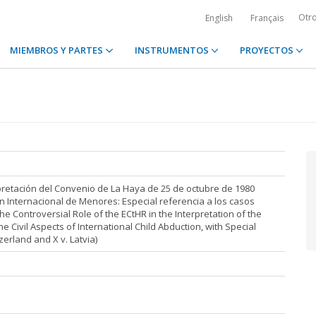
Otr
English
Français
MIEMBROS Y PARTES
INSTRUMENTOS
PROYECTOS
rpretación del Convenio de La Haya de 25 de octubre de 1980
ón Internacional de Menores: Especial referencia a los casos
The Controversial Role of the ECtHR in the Interpretation of the
 Civil Aspects of International Child Abduction, with Special
erland and X v. Latvia)