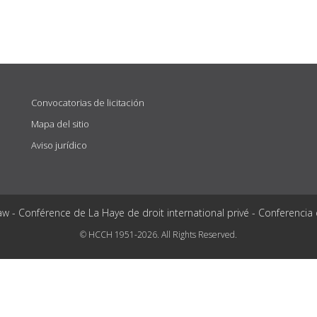
Convocatorias de licitación
Mapa del sitio
Aviso jurídico
aw - Conférence de La Haye de droit international privé - Conferencia
© HCCH 1951-2026. All Rights Reserved.