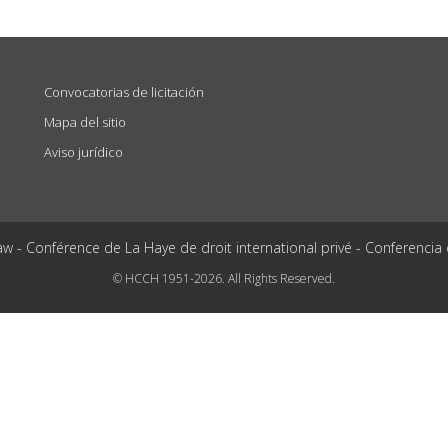
Convocatorias de licitación
Mapa del sitio
Aviso jurídico
aw - Conférence de La Haye de droit international privé - Conferencia
© HCCH 1951-2026. All Rights Reserved.