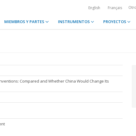
Otr
English
Français
MIEMBROS Y PARTES
INSTRUMENTOS
PROYECTOS
nventions: Compared and Whether China Would Change Its
ent