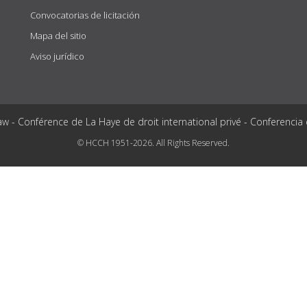
Convocatorias de licitación
Mapa del sitio
Aviso jurídico
aw - Conférence de La Haye de droit international privé - Conferencia
© HCCH 1951-2026. All Rights Reserved.