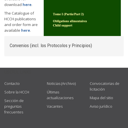
download
here
.
The Catalogue of
HCCH publications
and order form are
available
here
.
Convenios (incl. los Protocolos y Principios)
USEFUL LINKS
Contacto
Noticias (Archivo)
Convocatorias de
licitación
Sobre la HCCH
Últimas
actualizaciones
Mapa del sitio
Sección de
preguntas
Vacantes
Aviso jurídico
frecuentes