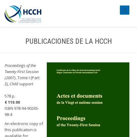
#transl
PUBLICACIONES DE LA HCCH
Proceedings of the
Twenty-First Session
(2007)
, Tome I (Part
2),
Child support
578 p.
€ 110.00
ISBN 978-94-90265-
98-4
An electronic copy of
this publication is
available for