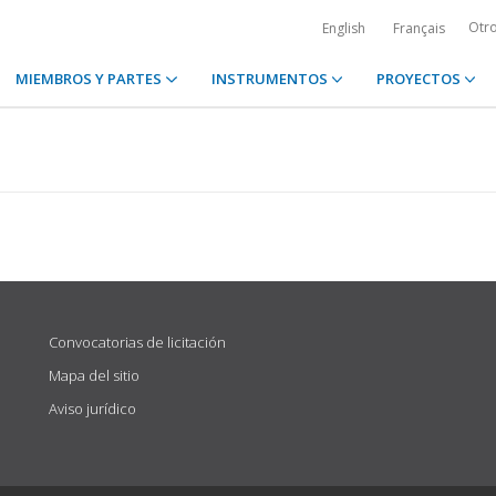
Otr
English
Français
MIEMBROS Y PARTES
INSTRUMENTOS
PROYECTOS
Convocatorias de licitación
Mapa del sitio
Aviso jurídico