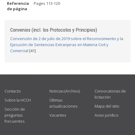
Referencia
Pages 113-120
de página
Convenios (incl. los Protocolos y Principios)
Convención de 2 de julio de 2019 sobre el Reconocimiento y la
Ejecución de Sentencias Extranjeras en Materia Civil y
Comercial
[41]
USEFUL LINKS
Contacto
Noticias (Archivo)
Convocatorias de
licitación
Sobre la HCCH
Últimas
actualizaciones
Mapa del sitio
Sección de
preguntas
Vacantes
Aviso jurídico
frecuentes