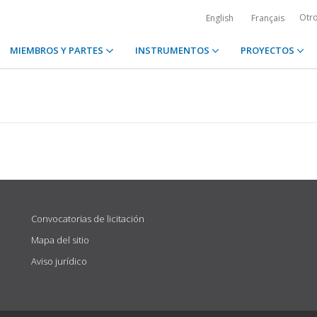
Otr
English
Français
MIEMBROS Y PARTES
INSTRUMENTOS
PROYECTOS
Convocatorias de licitación
Mapa del sitio
Aviso jurídico