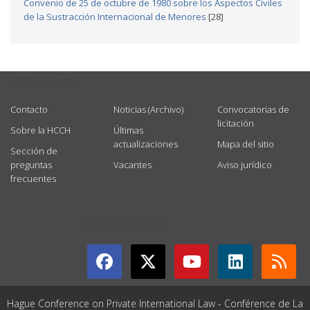
Convenio de 25 de octubre de 1980 sobre los Aspectos Civiles
de la Sustracción Internacional de Menores
[28]
USEFUL LINKS
Contacto
Noticias (Archivo)
Convocatorias de
licitación
Sobre la HCCH
Últimas
actualizaciones
Mapa del sitio
Sección de
preguntas
Vacantes
Aviso jurídico
frecuentes
GET CONNECTED
Hague Conference on Private International Law - Conférence de La