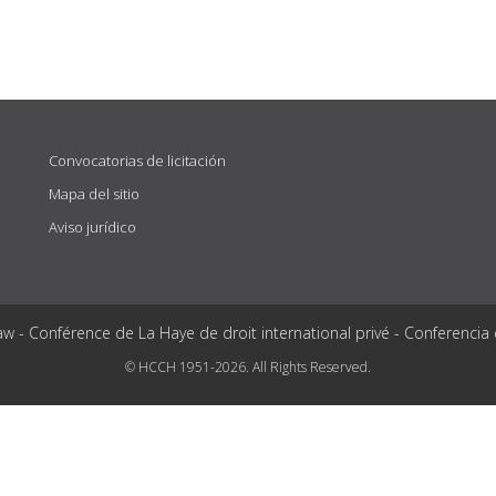
Convocatorias de licitación
Mapa del sitio
Aviso jurídico
aw - Conférence de La Haye de droit international privé - Conferencia
© HCCH 1951-2026. All Rights Reserved.