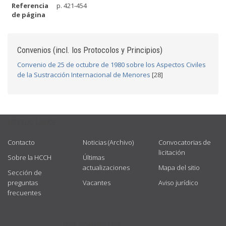
Referencia
p. 421-454
de página
Convenios (incl. los Protocolos y Principios)
Convenio de 25 de octubre de 1980 sobre los Aspectos Civiles
de la Sustracción Internacional de Menores
[28]
USEFUL LINKS
Contacto
Noticias (Archivo)
Convocatorias de
licitación
Sobre la HCCH
Últimas
actualizaciones
Mapa del sitio
Sección de
preguntas
Vacantes
Aviso jurídico
frecuentes
GET CONNECTED