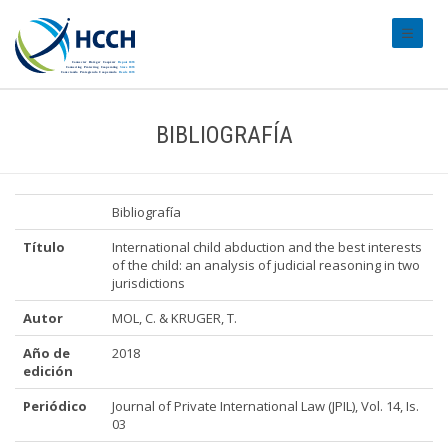
#transl
BIBLIOGRAFÍA
Bibliografía
Título
International child abduction and the best interests
of the child: an analysis of judicial reasoning in two
jurisdictions
Autor
MOL, C. & KRUGER, T.
Año de
2018
edición
Periódico
Journal of Private International Law (JPIL), Vol. 14, Is.
03