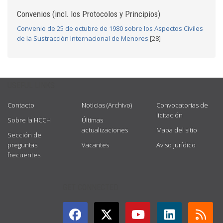
Convenios (incl. los Protocolos y Principios)
Convenio de 25 de octubre de 1980 sobre los Aspectos Civiles
de la Sustracción Internacional de Menores
[28]
USEFUL LINKS
Contacto
Noticias (Archivo)
Convocatorias de
licitación
Sobre la HCCH
Últimas
actualizaciones
Mapa del sitio
Sección de
preguntas
Vacantes
Aviso jurídico
frecuentes
GET CONNECTED