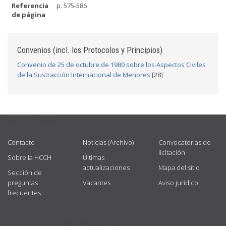
Referencia
p. 575-586
de página
Convenios (incl. los Protocolos y Principios)
Convenio de 25 de octubre de 1980 sobre los Aspectos Civiles
de la Sustracción Internacional de Menores
[28]
USEFUL LINKS
Contacto
Noticias (Archivo)
Convocatorias de
licitación
Sobre la HCCH
Últimas
actualizaciones
Mapa del sitio
Sección de
preguntas
Vacantes
Aviso jurídico
frecuentes
GET CONNECTED