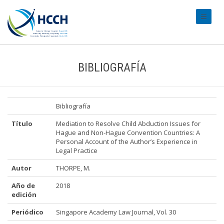
#transl
BIBLIOGRAFÍA
Bibliografía
Título
Mediation to Resolve Child Abduction Issues for
Hague and Non-Hague Convention Countries: A
Personal Account of the Author’s Experience in
Legal Practice
Autor
THORPE, M.
Año de
2018
edición
Periódico
Singapore Academy Law Journal, Vol. 30