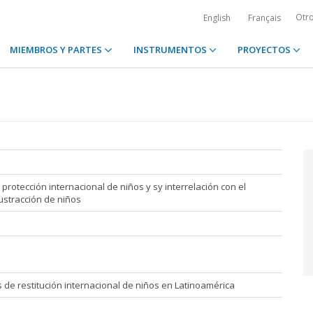
Otr
English
Français
MIEMBROS Y PARTES
INSTRUMENTOS
PROYECTOS
otección internacional de niños y sy interrelación con el
tracción de niños
e restitución internacional de nin̄os en Latinoamérica