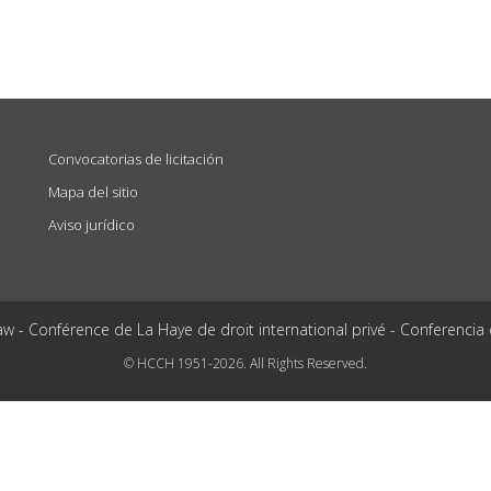
Convocatorias de licitación
Mapa del sitio
Aviso jurídico
aw - Conférence de La Haye de droit international privé - Conferencia
© HCCH 1951-2026. All Rights Reserved.