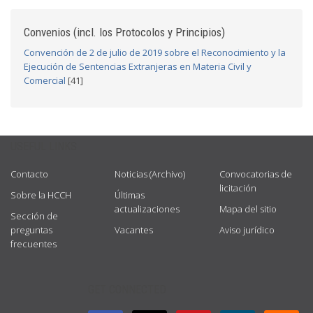
Convenios (incl. los Protocolos y Principios)
Convención de 2 de julio de 2019 sobre el Reconocimiento y la
Ejecución de Sentencias Extranjeras en Materia Civil y
Comercial
[41]
USEFUL LINKS
Contacto
Noticias (Archivo)
Convocatorias de
licitación
Sobre la HCCH
Últimas
actualizaciones
Mapa del sitio
Sección de
preguntas
Vacantes
Aviso jurídico
frecuentes
GET CONNECTED